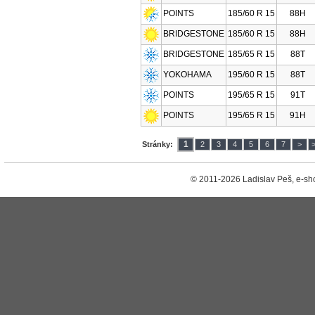
POINTS
185/60 R 15
88H
BRIDGESTONE
185/60 R 15
88H
BRIDGESTONE
185/65 R 15
88T
YOKOHAMA
195/60 R 15
88T
POINTS
195/65 R 15
91T
POINTS
195/65 R 15
91H
1
Stránky:
2
3
4
5
6
7
>
© 2011-2026 Ladislav Peš, e-sh