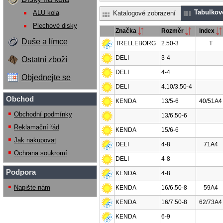
Tabulkov
ALU kola
Katalogové zobrazení
Plechové disky
Značka
Rozměr
Index
Duše a límce
TRELLEBORG
2.50-3
T
DELI
3-4
Ostatní zboží
DELI
4-4
Objednejte se
DELI
4.10/3.50-4
Obchod
KENDA
13/5-6
40/51A4
Obchodní podmínky
13/6.50-6
Reklamační řád
KENDA
15/6-6
Jak nakupovat
DELI
4-8
71A4
Ochrana soukromí
DELI
4-8
Podpora
KENDA
4-8
Napište nám
KENDA
16/6.50-8
59A4
KENDA
16/7.50-8
62/73A4
KENDA
6-9