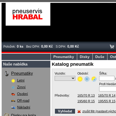
0 ks
0,00 Kč
0,00 Kč
Položek:
Bez DPH:
S DPH:
Pneumatiky
Disky
Duše
Ost
Katalog pneumatik
Naše nabídka
Pneumatiky
Vozidlo:
Období:
Šířka:
Letní
Profi hledán
Zimní
Osobní
Předvolby:
165/70 R 13
165/70 R 14
Off-road
195/60 R 15
195/55 R 15
Nákladní
zrušit filtr (nastavit vých
Disky na kola