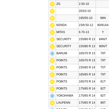
ZG
2.50-10
20/10-10
195/50-10
98N
KENDA
23/9.50-12
80/91A4
MITAS
6.70-13
Y
SECURITY
155/80 R 13
84N/T
SECURITY
155/80 R 13
90N/T
BARUM
165/70 R 13
79T
POINTS
165/70 R 13
79T
POINTS
155/65 R 14
75T
POINTS
165/65 R 14
79T
POINTS
165/70 R 14
81T
POINTS
175/65 R 14
82T
YOKOHAMA
175/65 R 14
82T
LAUFENN
175/65 R 14
88T