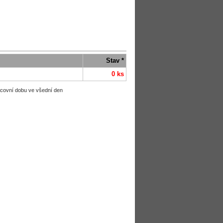
Stav *
0 ks
acovní dobu ve všední den