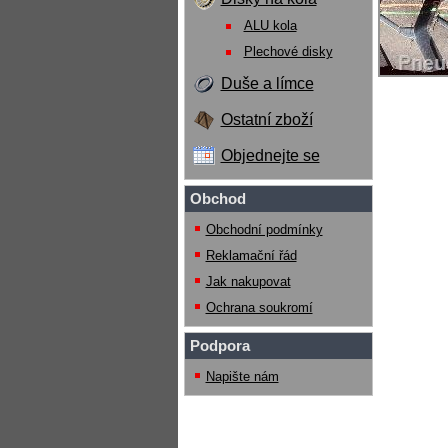
ALU kola
Plechové disky
Duše a límce
Ostatní zboží
Objednejte se
Obchod
Obchodní podmínky
Reklamační řád
Jak nakupovat
Ochrana soukromí
Podpora
Napište nám