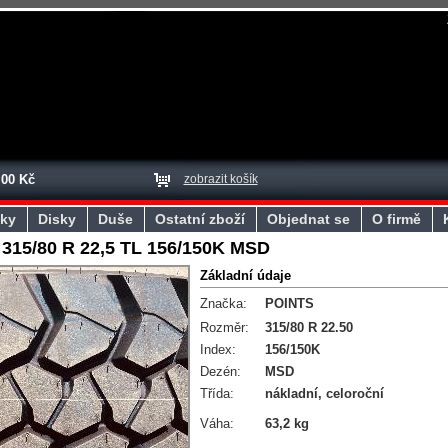
,00 Kč
zobrazit košík
ky
Disky
Duše
Ostatní zboží
Objednat se
O firmě
315/80 R 22,5 TL 156/150K MSD
Základní údaje
Značka:
POINTS
Rozměr:
315/80 R 22.50
Index:
156/150K
Dezén:
MSD
Třída:
nákladní, celoroční
Váha:
63,2 kg