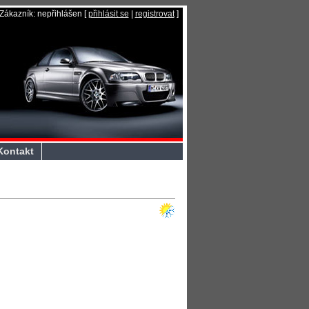
Zákazník
:
nepřihlášen
[
přihlásit se
|
registrovat
]
Kontakt