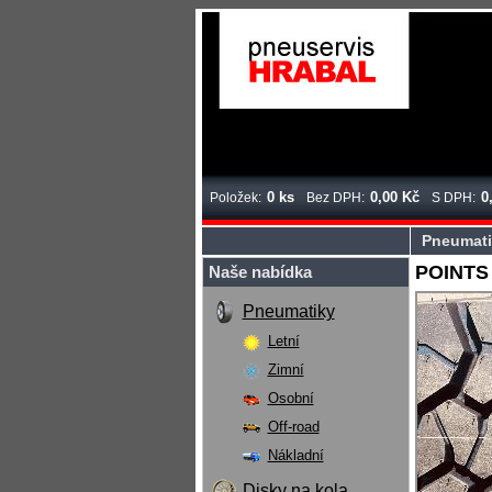
0 ks
0,00 Kč
0
Položek:
Bez DPH:
S DPH:
Pneumati
POINTS 
Naše nabídka
Pneumatiky
Letní
Zimní
Osobní
Off-road
Nákladní
Disky na kola