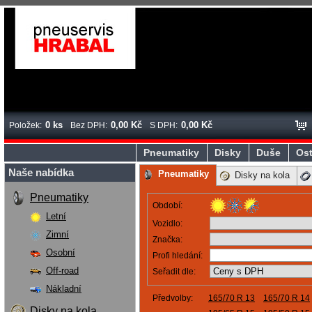
0 ks
0,00 Kč
0,00 Kč
Položek:
Bez DPH:
S DPH:
Pneumatiky
Disky
Duše
Ost
Naše nabídka
Pneumatiky
Disky na kola
Pneumatiky
Období:
Letní
Vozidlo:
Zimní
Značka:
Osobní
Profi hledání:
Off-road
Seřadit dle:
Nákladní
Předvolby:
165/70 R 13
165/70 R 14
Disky na kola