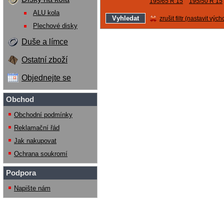
195/65 R 15
195/50 R 15
ALU kola
zrušit filtr (nastavit vých
Plechové disky
Duše a límce
Ostatní zboží
Objednejte se
Obchod
Obchodní podmínky
Reklamační řád
Jak nakupovat
Ochrana soukromí
Podpora
Napište nám